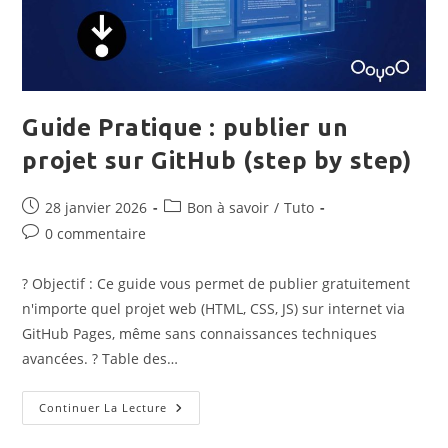
Guide Pratique : publier un
projet sur GitHub (step by step)
Publication
Post
28 janvier 2026
Bon à savoir
/
Tuto
publiée :
category:
Commentaires
0 commentaire
de
la
? Objectif : Ce guide vous permet de publier gratuitement
publication :
n'importe quel projet web (HTML, CSS, JS) sur internet via
GitHub Pages, même sans connaissances techniques
avancées. ? Table des…
Guide
Continuer La Lecture
Pratique
: