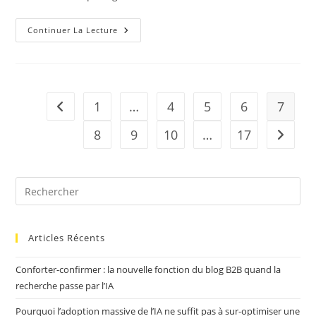
Claude
Continuer La Lecture
:
Y
A-
T-
Il
L’ombre
D’un
1
…
4
5
6
7
Go to the previous page
Doute
Dans
L’oeil
8
9
10
…
17
Aller à 
De
L’ia
D’Anthropic?
Articles Récents
Conforter-confirmer : la nouvelle fonction du blog B2B quand la
recherche passe par l’IA
Pourquoi l’adoption massive de l’IA ne suffit pas à sur-optimiser une