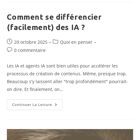
Publier
Un
Projet
Sur
Comment se différencier
GitHub
(step
(facilement) des IA ?
By
Step)
Publication
Post
20 octobre 2025
Quoi en penser
publiée :
category:
Commentaires
0 commentaire
de
la
Les IA et agents IA sont bien utiles pour accélérer les
publication :
processus de création de contenus. Même, presque trop.
Beaucoup s'y laissent aller "trop profondément" pourrait-
on dire. Et finalement, on…
Comment
Continuer La Lecture
Se
Différencier
(facilement)
Des
IA
?