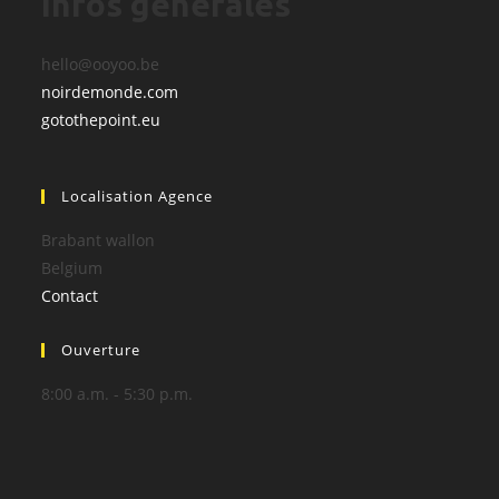
Infos générales
hello@ooyoo.be
noirdemonde.com
gotothepoint.eu
Localisation Agence
Brabant wallon
Belgium
Contact
Ouverture
8:00 a.m. - 5:30 p.m.