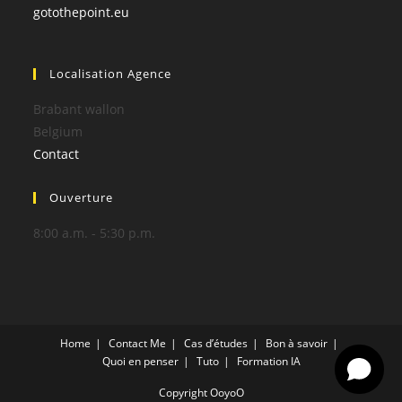
gotothepoint.eu
Localisation Agence
Brabant wallon
Belgium
Contact
Ouverture
8:00 a.m. - 5:30 p.m.
Home
Contact Me
Cas d’études
Bon à savoir
Quoi en penser
Tuto
Formation IA
Copyright OoyoO