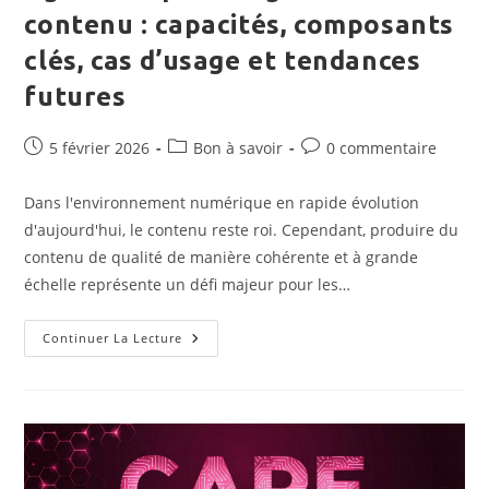
contenu : capacités, composants
clés, cas d’usage et tendances
futures
Publication
Post
Commentaires
5 février 2026
Bon à savoir
0 commentaire
publiée :
category:
de
la
Dans l'environnement numérique en rapide évolution
publication :
d'aujourd'hui, le contenu reste roi. Cependant, produire du
contenu de qualité de manière cohérente et à grande
échelle représente un défi majeur pour les…
Agents
Continuer La Lecture
IA
Pour
La
Génération
De
Contenu
:
Capacités,
Composants