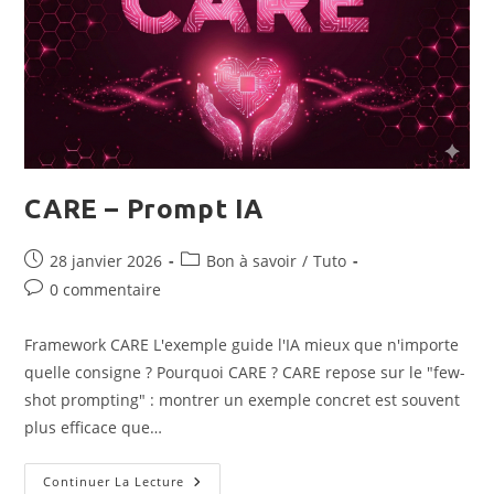
Clés,
Cas
D’usage
Et
Tendances
Futures
CARE – Prompt IA
Publication
Post
28 janvier 2026
Bon à savoir
/
Tuto
publiée :
category:
Commentaires
0 commentaire
de
la
Framework CARE L'exemple guide l'IA mieux que n'importe
publication :
quelle consigne ? Pourquoi CARE ? CARE repose sur le "few-
shot prompting" : montrer un exemple concret est souvent
plus efficace que…
CARE
Continuer La Lecture