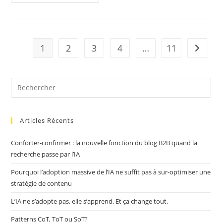
–
Prompt
IA
1
2
3
4
…
11
Aller à 
Articles Récents
Conforter-confirmer : la nouvelle fonction du blog B2B quand la
recherche passe par l’IA
Pourquoi l’adoption massive de l’IA ne suffit pas à sur-optimiser une
stratégie de contenu
L’IA ne s’adopte pas, elle s’apprend. Et ça change tout.
Patterns CoT, ToT ou SoT?