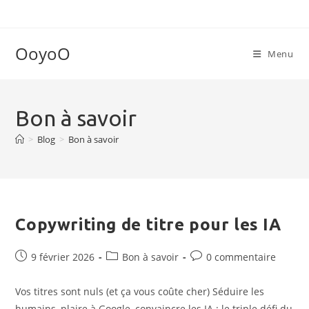
Skip
to
content
OoyoO
Menu
Bon à savoir
>
Blog
>
Bon à savoir
Copywriting de titre pour les IA
Publication
Post
Commentaires
9 février 2026
Bon à savoir
0 commentaire
publiée :
category:
de
la
Vos titres sont nuls (et ça vous coûte cher) Séduire les
publication :
humains, plaire à Google, convaincre les IA : le triple défi du