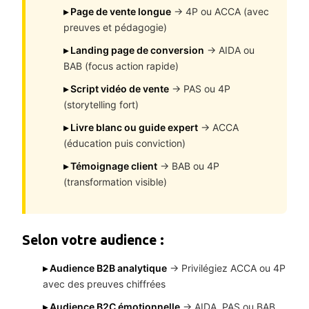
▸ Page de vente longue
→ 4P ou ACCA (avec
preuves et pédagogie)
▸ Landing page de conversion
→ AIDA ou
BAB (focus action rapide)
▸ Script vidéo de vente
→ PAS ou 4P
(storytelling fort)
▸ Livre blanc ou guide expert
→ ACCA
(éducation puis conviction)
▸ Témoignage client
→ BAB ou 4P
(transformation visible)
Selon votre audience :
▸ Audience B2B analytique
→ Privilégiez ACCA ou 4P
avec des preuves chiffrées
▸ Audience B2C émotionnelle
→ AIDA, PAS ou BAB