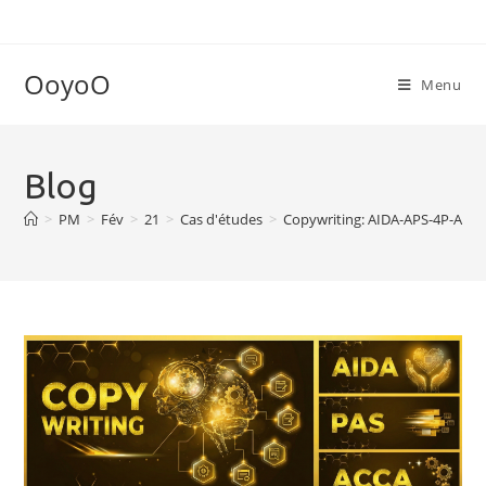
OoyoO
Menu
Blog
>
PM
>
Fév
>
21
>
Cas d'études
>
Copywriting: AIDA-APS-4P-ACC