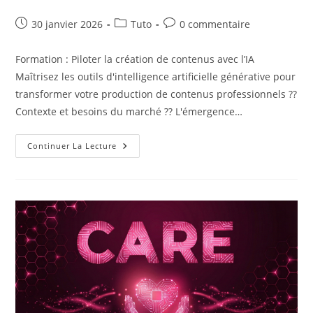
Publication
Post
Commentaires
30 janvier 2026
Tuto
0 commentaire
publiée :
category:
de
la
Formation : Piloter la création de contenus avec l’IA
publication :
Maîtrisez les outils d'intelligence artificielle générative pour
transformer votre production de contenus professionnels ??
Contexte et besoins du marché ?? L'émergence…
Formation
Continuer La Lecture
:
Piloter
Sa
Création
De
Contenus
360°
Avec
L’intelligence
Artificielle