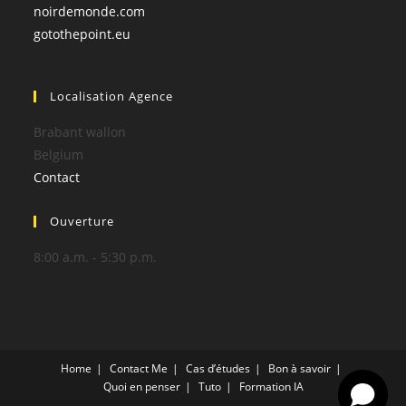
noirdemonde.com
gotothepoint.eu
Localisation Agence
Brabant wallon
Belgium
Contact
Ouverture
8:00 a.m. - 5:30 p.m.
Home
Contact Me
Cas d’études
Bon à savoir
Quoi en penser
Tuto
Formation IA