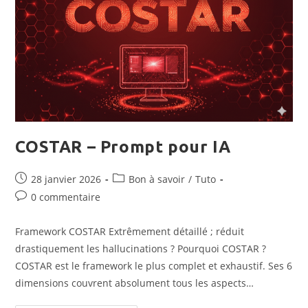
COSTAR – Prompt pour IA
Publication
Post
28 janvier 2026
Bon à savoir
/
Tuto
publiée :
category:
Commentaires
0 commentaire
de
la
Framework COSTAR Extrêmement détaillé ; réduit
publication :
drastiquement les hallucinations ? Pourquoi COSTAR ?
COSTAR est le framework le plus complet et exhaustif. Ses 6
dimensions couvrent absolument tous les aspects…