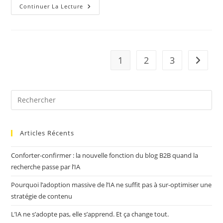
COSTAR
Continuer La Lecture
–
Prompt
Pour
IA
1
2
3
Aller à 
Articles Récents
Conforter-confirmer : la nouvelle fonction du blog B2B quand la
recherche passe par l’IA
Pourquoi l’adoption massive de l’IA ne suffit pas à sur-optimiser une
stratégie de contenu
L’IA ne s’adopte pas, elle s’apprend. Et ça change tout.