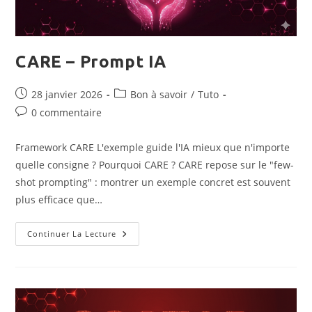
CARE – Prompt IA
Publication
Post
28 janvier 2026
Bon à savoir
/
Tuto
publiée :
category:
Commentaires
0 commentaire
de
la
Framework CARE L'exemple guide l'IA mieux que n'importe
publication :
quelle consigne ? Pourquoi CARE ? CARE repose sur le "few-
shot prompting" : montrer un exemple concret est souvent
plus efficace que…
CARE
Continuer La Lecture
–
Prompt
IA