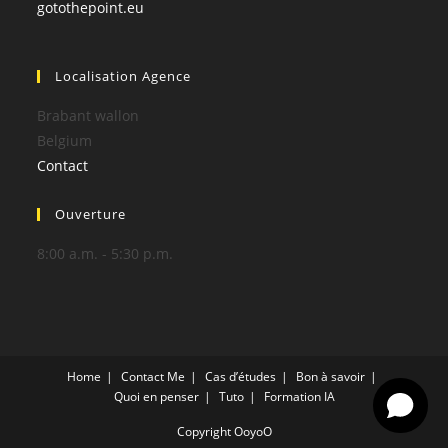
gotothepoint.eu
Localisation Agence
Brabant wallon
Belgium
Contact
Ouverture
8:00 a.m. - 5:30 p.m.
Home
Contact Me
Cas d’études
Bon à savoir
Quoi en penser
Tuto
Formation IA
Copyright OoyoO