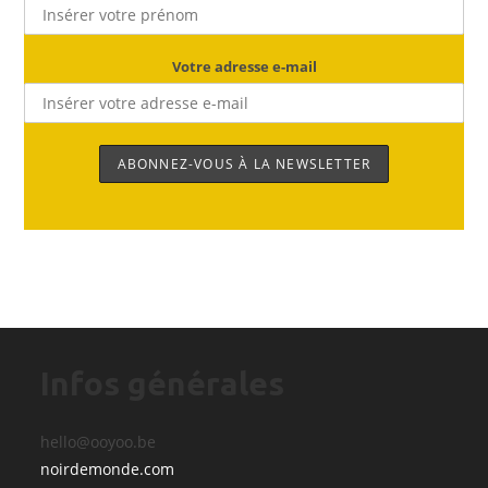
Votre adresse e-mail
Infos générales
hello@ooyoo.be
noirdemonde.com