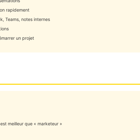
sentations
ion rapidement
k, Teams, notes internes
tions
émarrer un projet
 est meilleur que « marketeur »