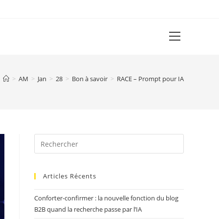
View
website
Menu
>
AM
>
Jan
>
28
>
Bon à savoir
>
RACE – Prompt pour IA
Articles Récents
Conforter-confirmer : la nouvelle fonction du blog
B2B quand la recherche passe par l’IA