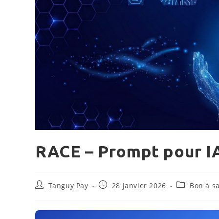
RACE – Prompt pour I
Auteur/autrice
Publication
Post
Tanguy Pay
28 janvier 2026
Bon à sa
de
publiée :
category:
la
publication :