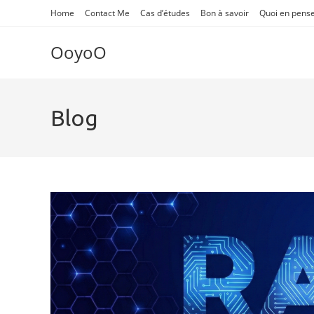
Skip
Home
Contact Me
Cas d’études
Bon à savoir
Quoi en pens
to
content
OoyoO
Blog