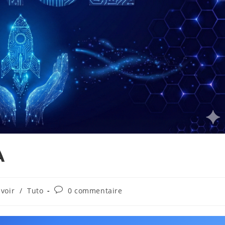
A
Commentaires
voir
/
Tuto
0 commentaire
de
la
publication :