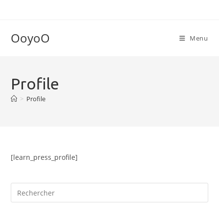
Skip
to
content
OoyoO
Menu
Profile
>
Profile
[learn_press_profile]