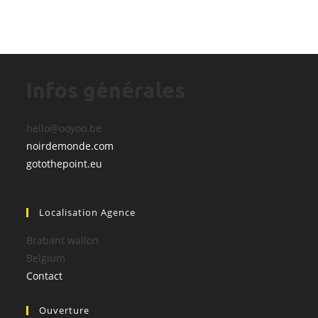
Infos générales
hello@ooyoo.be
noirdemonde.com
gotothepoint.eu
Localisation Agence
Brabant wallon
Belgium
Contact
Ouverture