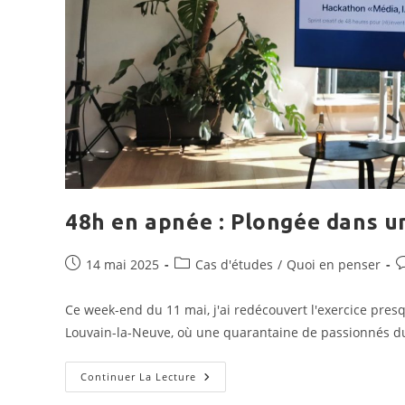
48h en apnée : Plongée dans u
Publication
Post
C
14 mai 2025
Cas d'études
/
Quoi en penser
publiée :
category:
d
l
Ce week-end du 11 mai, j'ai redécouvert l'exercice pres
p
Louvain-la-Neuve, où une quarantaine de passionnés d
48h
Continuer La Lecture
En
Apnée