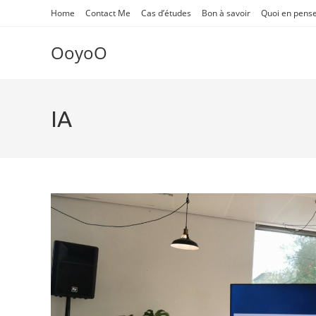
Skip
Home
Contact Me
Cas d’études
Bon à savoir
Quoi en pens
to
content
OoyoO
IA