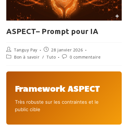
ASPECT– Prompt pour IA
Auteur/autrice
Publication
Tanguy Pay
28 janvier 2026
de
publiée :
Post
Commentaires
Bon à savoir
/
Tuto
0 commentaire
la
category:
de
publication :
la
publication :
Framework ASPECT
Très robuste sur les contraintes et le
public cible