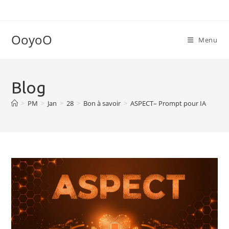
Skip
to
content
OoyoO
Menu
Blog
>
PM
>
Jan
>
28
>
Bon à savoir
>
ASPECT– Prompt pour IA