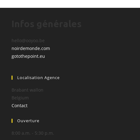
Infos générales
hello@ooyoo.be
noirdemonde.com
gotothepoint.eu
Localisation Agence
Brabant wallon
Belgium
Contact
Ouverture
8:00 a.m. - 5:30 p.m.