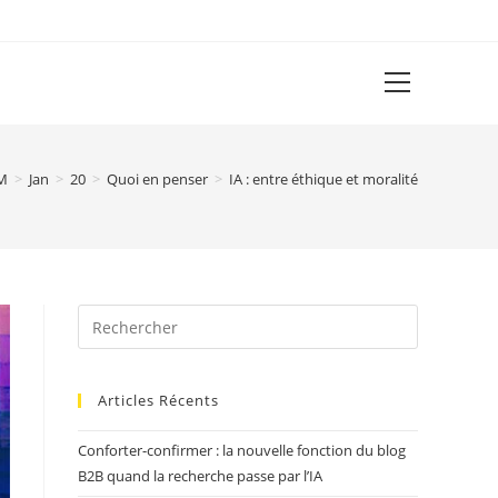
View
website
Menu
M
>
Jan
>
20
>
Quoi en penser
>
IA : entre éthique et moralité
Articles Récents
Conforter-confirmer : la nouvelle fonction du blog
B2B quand la recherche passe par l’IA