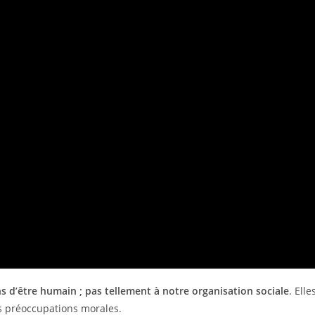
d’être humain ; pas tellement à notre organisation sociale
. Elle
es préoccupations morales.