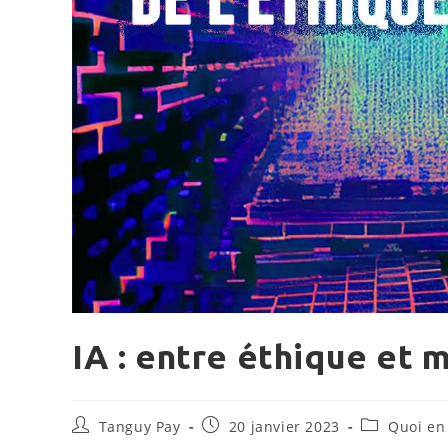
IA : entre éthique et 
Auteur/autrice
Publication
Post
Tanguy Pay
20 janvier 2023
Quoi en
de
publiée :
category: