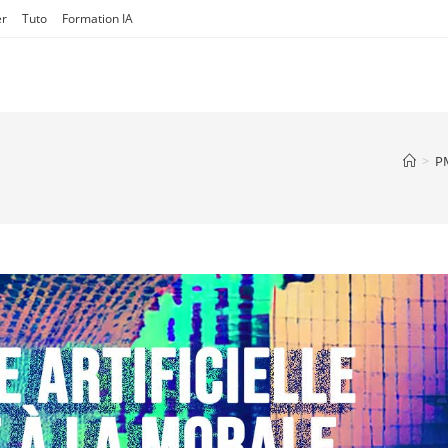
er
Tuto
Formation IA
>
P