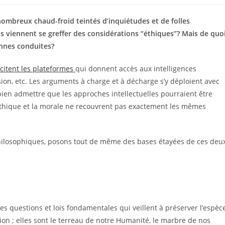
la
publication :
e nombreux chaud-froid teintés d’inquiétudes et de folles
s viennent se greffer des considérations “éthiques”? Mais de quo
onnes conduites?
citent les plateformes
qui donnent accès aux intelligences
usion, etc. Les arguments à charge et à décharge s’y déploient avec
bien admettre que les approches intellectuelles pourraient être
’éthique et la morale ne recouvrent pas exactement les mêmes
philosophiques, posons tout de même des bases étayées de ces deu
les questions et lois fondamentales qui veillent à préserver l’espèc
on ; elles sont le terreau de notre Humanité, le marbre de nos