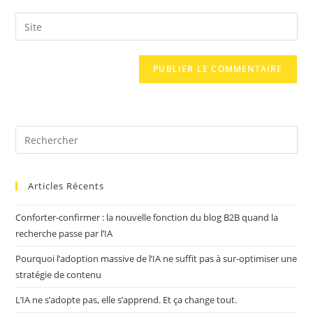
username
email
Saisir
to
address
l’URL
comment
to
de
comment
votre
site
(facultatif)
Articles Récents
Conforter-confirmer : la nouvelle fonction du blog B2B quand la
recherche passe par l’IA
Pourquoi l’adoption massive de l’IA ne suffit pas à sur-optimiser une
stratégie de contenu
L’IA ne s’adopte pas, elle s’apprend. Et ça change tout.