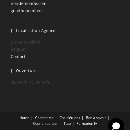
noirdemonde.com
gotothepoint.eu
Localisation Agence
Brabant wallon
Belgium
Contact
Ouverture
8:00 a.m. - 5:30 p.m.
Home
Contact Me
Cas d’études
Bon à savoir
Quoi en penser
Tuto
Formation IA