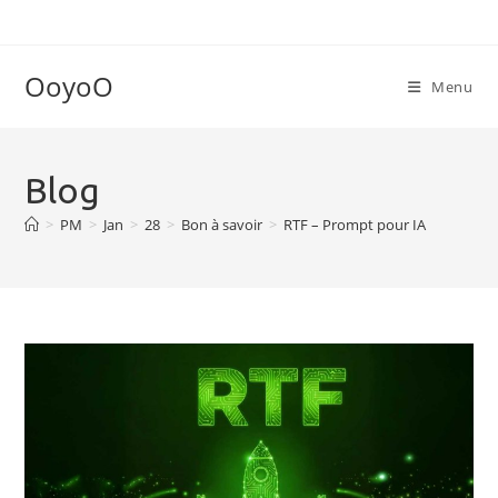
Skip
to
content
OoyoO
Menu
Blog
>
PM
>
Jan
>
28
>
Bon à savoir
>
RTF – Prompt pour IA