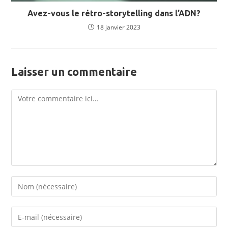
Avez-vous le rétro-storytelling dans l’ADN?
18 janvier 2023
Laisser un commentaire
Comment
Enter
your
name
Enter
or
your