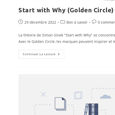
Start with Why (Golden Circle)
Publication
Post
Commentaire
29 décembre 2022
Bon à savoir
0 commen
publiée :
category:
de
la
La théorie de Simon Sinek "Start with Why" se concentre
publication :
Avec le Golden Circle, les marques peuvent inspirer et 
Start
Continuer La Lecture
With
Why
(Golden
Circle)