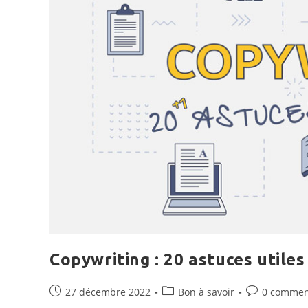
Copywriting : 20 astuces utile
Publication
Post
Commentaire
27 décembre 2022
Bon à savoir
0 commen
publiée :
category:
de