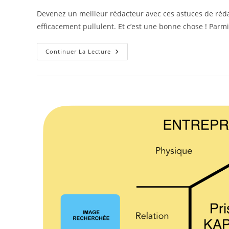
la
Devenez un meilleur rédacteur avec ces astuces de rédacti
publication :
efficacement pullulent. Et c’est une bonne chose ! Parmi
Copywriting
Continuer La Lecture
:
20
Astuces
Utiles
Pour
Rédiger
Du
Contenu
Convaincant