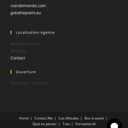
noirdemonde.com
gotothepoint.eu
Localisation Agence
Brabant wallon
Belgium
Contact
Ouverture
8:00 a.m. - 5:30 p.m.
Home
Contact Me
Cas d’études
Bon à savoir
Quoi en penser
Tuto
Formation IA