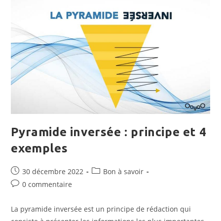
Pyramide inversée : principe et 4
exemples
Publication
Post
30 décembre 2022
Bon à savoir
publiée :
category:
Commentaires
0 commentaire
de
la
La pyramide inversée est un principe de rédaction qui
publication :