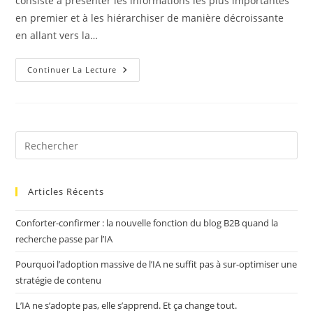
consiste à présenter les informations les plus importantes
en premier et à les hiérarchiser de manière décroissante
en allant vers la…
Pyramide
Continuer La Lecture
Inversée
:
Principe
Et
4
Exemples
Articles Récents
Conforter-confirmer : la nouvelle fonction du blog B2B quand la
recherche passe par l’IA
Pourquoi l’adoption massive de l’IA ne suffit pas à sur-optimiser une
stratégie de contenu
L’IA ne s’adopte pas, elle s’apprend. Et ça change tout.