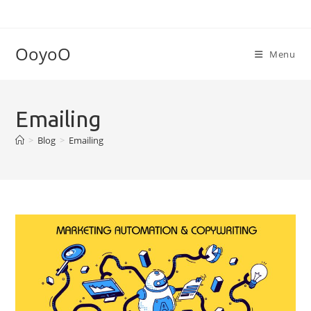
Skip
to
content
OoyoO
Menu
Emailing
>
Blog
>
Emailing