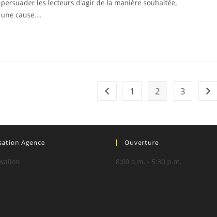
à persuader les lecteurs d'agir de la manière souhaitée,
 une cause.…
1
2
3
Go to the previous page
All
sation Agence
Ouverture
wallon
8:00 a.m. - 5:30 p.m.