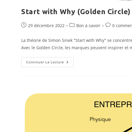
Start with Why (Golden Circle)
Publication
Post
Commentaire
29 décembre 2022
Bon à savoir
0 commen
publiée :
category:
de
la
La théorie de Simon Sinek "Start with Why" se concentre
publication :
Avec le Golden Circle, les marques peuvent inspirer et 
Start
Continuer La Lecture
With
Why
(Golden
Circle)