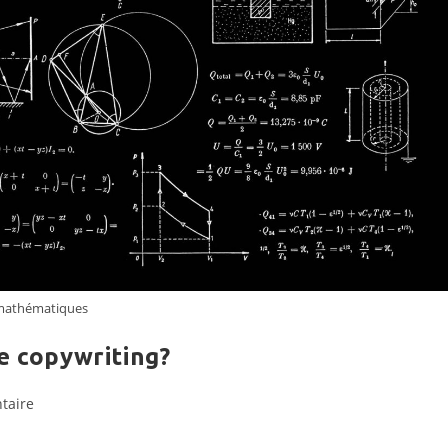
mathématiques
e copywriting?
s
taire