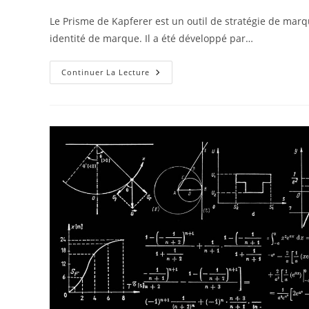
publiée :
category:
de
la
Le Prisme de Kapferer est un outil de stratégie de marqu
publication :
identité de marque. Il a été développé par…
Le
Continuer La Lecture
Prisme
De
Kapferer
:
Votre
Marque
En
Situation