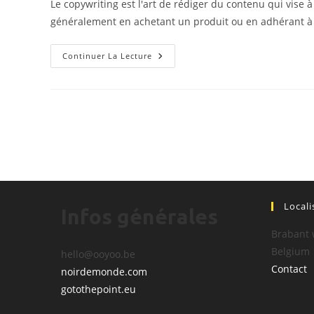
Le copywriting est l'art de rédiger du contenu qui vise 
publication :
généralement en achetant un produit ou en adhérant à
Qu’est-
Continuer La Lecture
Ce
Qu’une
« Formule »
De
Copywriting?
Locali
Infos générales
Brabant 
Belgium
hello@ooyoo.be
Contact
noirdemonde.com
gotothepoint.eu