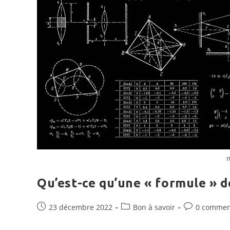
Qu’est-ce qu’une « formule » d
Publication
Post
Commentaire
23 décembre 2022
Bon à savoir
0 commen
publiée :
category:
de
la